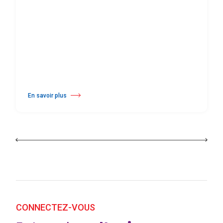
En savoir plus
à propos Harlequin Floors Annonce une Transition au Sien de sa Direc
CONNECTEZ-VOUS