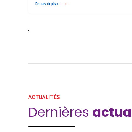
En savoir plus
à propos Sangles pour tapis de danse
ACTUALITÉS
Dernières
actua