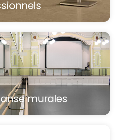
ssionnels
ile double Harlequin pour professionnels
es en pin de 3m montées sur des poteaux
construction est très robuste et inspire
danse murales
 double pour professionnels
pour barres de danse sont livrées avec les