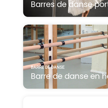
Barres de danse por
Entraînez-vous comme un danseur profess
de votre foyer grâce à la barre de danse 
En savoir plus
à propos Barres de danse portables
BARRE DE DANSE
Barre de danse en h
Nous proposons des barres de danse en 