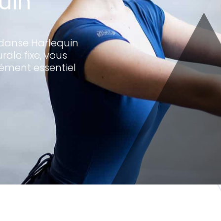
uin
 danse Harlequin
ale fixe, vous
lément essentiel