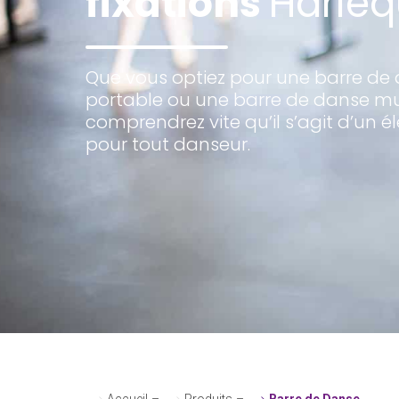
fixations
Harleq
Que vous optiez pour une barre de
portable ou une barre de danse mur
comprendrez vite qu’il s’agit d’un é
pour tout danseur.