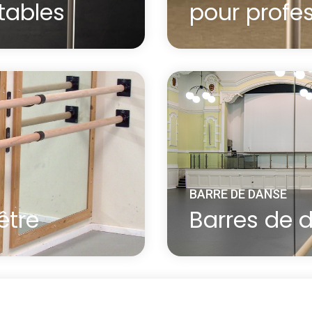
tables
pour profe
ionnel dans le confort
portable.
La barre de danse mob
consiste en deux barr
et socles en acier. La 
confiance au danseur.
BARRE DE DANSE
En savoir plus
être
Barres de 
à propos Barre de danse mobile
hêtre, compatibles
Les fixations murales 