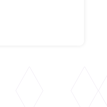
peuvent être installées à n'importe quelle
les
s de la même hauteur que les planchers de