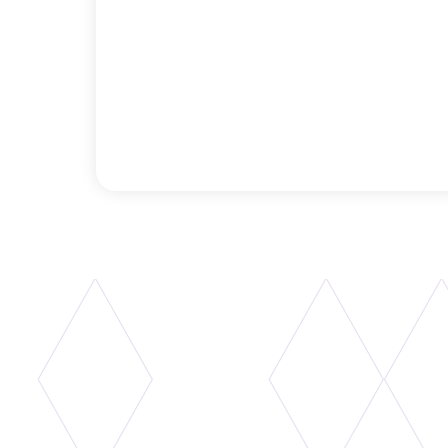
avec nos fixations murales ou au sol.
En savoir plus
à propos Barre de danse en hêtre
BARRE DE DANSE
Barres de danse fixé
Les fixations doubles Harlequin pour barr
danse qui eux sont posés autour.
En savoir plus
à propos Barres de danse fixées au sol