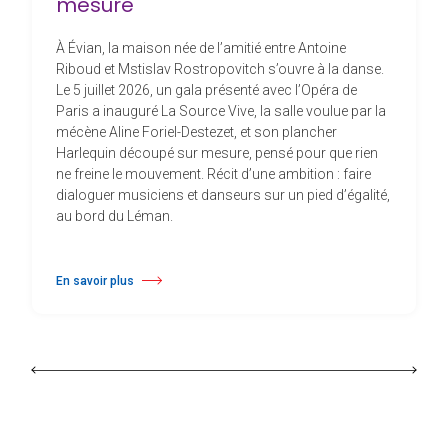
mesure
À Évian, la maison née de l’amitié entre Antoine
Riboud et Mstislav Rostropovitch s’ouvre à la danse.
Le 5 juillet 2026, un gala présenté avec l’Opéra de
Paris a inauguré La Source Vive, la salle voulue par la
mécène Aline Foriel-Destezet, et son plancher
Harlequin découpé sur mesure, pensé pour que rien
ne freine le mouvement. Récit d’une ambition : faire
dialoguer musiciens et danseurs sur un pied d’égalité,
au bord du Léman.
En savoir plus
à propos À Évian, Les Mélèzes s’ouvrent à la danse sur un plancher s