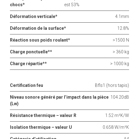
chocs*
est 53%
Déformation verticale*
4.1mm
Déformation de la surface*
12.8%
Réaction sous poids roulant*
>1500 N
Charge ponctuelle**
> 360 kg
Charge répartie**
> 1000 kg
Certification feu
Bfls1 (hors tapis)
Niveau sonore généré par l’impact dans la pièce
104.20dB
(Lw)
Résistance thermique – valeur R
1.52 m²K/W
Isolation thermique – valeur U
0.658 W/m²K