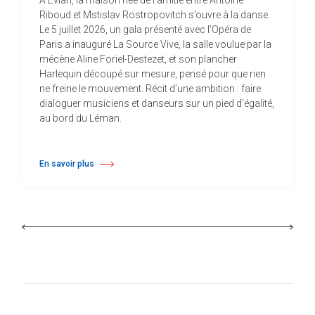
À Évian, la maison née de l’amitié entre Antoine
Riboud et Mstislav Rostropovitch s’ouvre à la danse.
Le 5 juillet 2026, un gala présenté avec l’Opéra de
Paris a inauguré La Source Vive, la salle voulue par la
mécène Aline Foriel-Destezet, et son plancher
Harlequin découpé sur mesure, pensé pour que rien
ne freine le mouvement. Récit d’une ambition : faire
dialoguer musiciens et danseurs sur un pied d’égalité,
au bord du Léman.
En savoir plus
à propos À Évian, Les Mélèzes s’ouvrent à la danse sur un plancher s