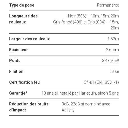
Type de pose
Permanente
Longueurs des
Noir (506) – 10m, 15m, 20m
rouleaux
Gris foncé (406) et Gris (004) – 15m,
20m
Largeur des rouleaux
1.52m
Epaisseur
2.6mm
Poids
3.4kg/m²
Finition
Lisse
Certification feu
Cfl-s1 (EN 13501-1)
Garantie*
10 ans si installé par Harlequin, sinon 5 ans
Réduction des bruits
3dB, 22dB si combiné avec
d’impact
Activity