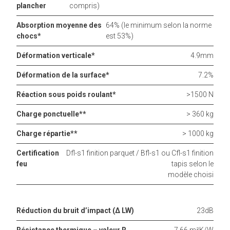
plancher
compris)
Absorption moyenne des
64% (le minimum selon la norme
chocs*
est 53%)
Déformation verticale*
4.9mm
Déformation de la surface*
7.2%
Réaction sous poids roulant*
>1500 N
Charge ponctuelle**
> 360 kg
Charge répartie**
> 1000 kg
Certification
Dfl-s1 finition parquet / Bfl-s1 ou Cfl-s1 finition
feu
tapis selon le
modèle choisi
Réduction du bruit d’impact (Δ LW)
23dB
Résistance thermique – valeur R
7.66 m²K/W