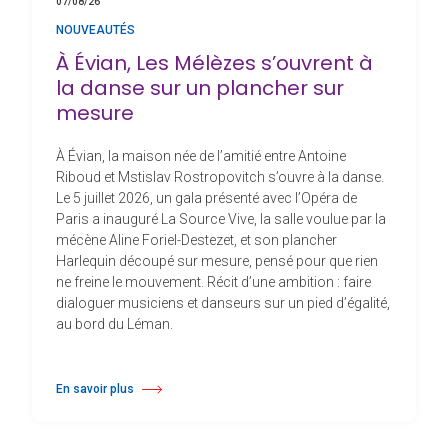
07/08/26
NOUVEAUTÉS
À Évian, Les Mélèzes s’ouvrent à
la danse sur un plancher sur
mesure
À Évian, la maison née de l’amitié entre Antoine
Riboud et Mstislav Rostropovitch s’ouvre à la danse.
Le 5 juillet 2026, un gala présenté avec l’Opéra de
Paris a inauguré La Source Vive, la salle voulue par la
mécène Aline Foriel-Destezet, et son plancher
Harlequin découpé sur mesure, pensé pour que rien
ne freine le mouvement. Récit d’une ambition : faire
dialoguer musiciens et danseurs sur un pied d’égalité,
au bord du Léman.
En savoir plus
à propos À Évian, Les Mélèzes s’ouvrent à la danse sur un plancher s