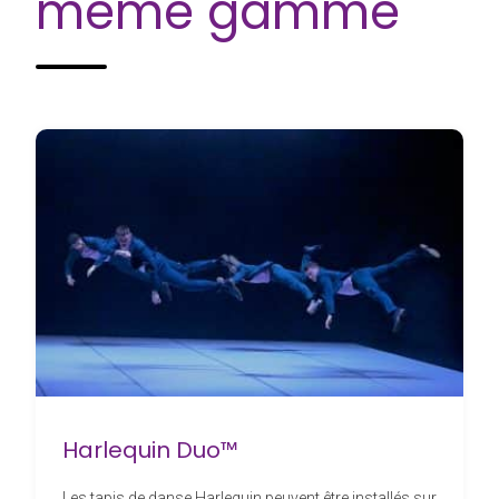
même gamme
Harlequin Duo™
Les tapis de danse Harlequin peuvent être installés sur