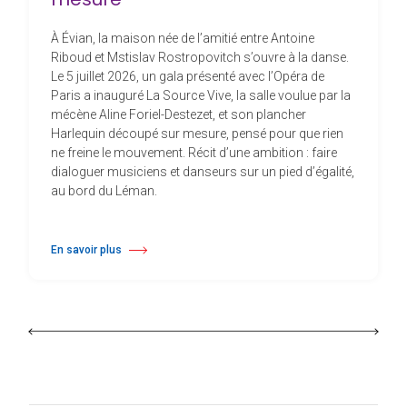
À Évian, la maison née de l’amitié entre Antoine
Riboud et Mstislav Rostropovitch s’ouvre à la danse.
Le 5 juillet 2026, un gala présenté avec l’Opéra de
Paris a inauguré La Source Vive, la salle voulue par la
mécène Aline Foriel-Destezet, et son plancher
Harlequin découpé sur mesure, pensé pour que rien
ne freine le mouvement. Récit d’une ambition : faire
dialoguer musiciens et danseurs sur un pied d’égalité,
au bord du Léman.
En savoir plus
à propos À Évian, Les Mélèzes s’ouvrent à la danse sur un plancher s