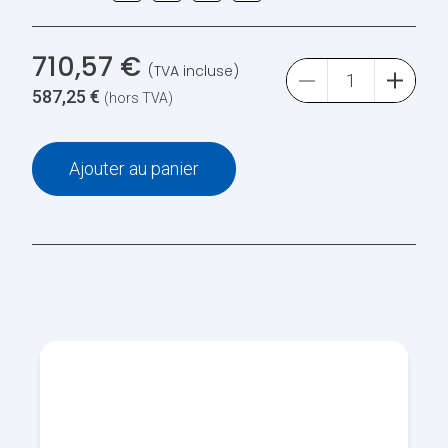
710,57
€
(TVA incluse)
587,25
€
(hors TVA)
Ajouter au panier