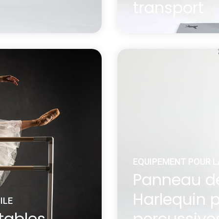
transport
e pour la danse de 2 m
Le tapis d’entraînemen
s'entraîner à la
de large x 1 m de long
possibilité de s'entraîn
En savoir plus
 danse et sac de transport
à propos Tapis d’entraînement H
EQUIPEMENT POUR L
Panneau de
Harlequin 
ILE
tables
percussive