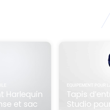
ILE
EQUIPEMENT POUR L
t Harlequin
Tapis d’en
nse et sac
Studio pour