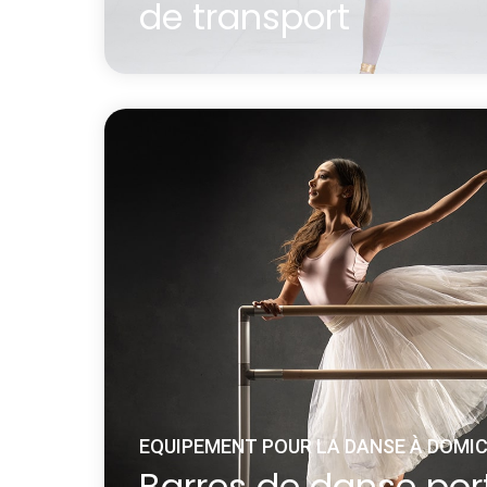
de transport
Le tapis d’entraînement Harlequin Cascad
x 1 m donne aux danseurs la possibilité de 
maison.
En savoir plus
à propos Tapis d’entraînement Harlequin Cascade pour la
EQUIPEMENT POUR LA DANSE À DOMIC
Barres de danse por