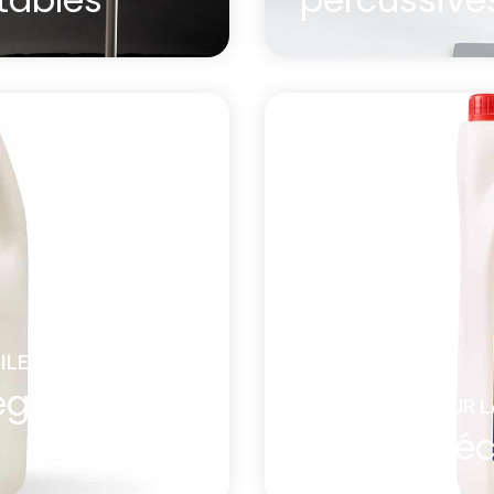
ionnel dans le confort
portable.
Le panneau de planche
spécialement pour les 
exceptionnel et possè
solution idéale pour pr
de danses percussives
ILE
En savoir plus
égulier
à propos Panneau de plancher r
EQUIPEMENT POUR L
Produit dé