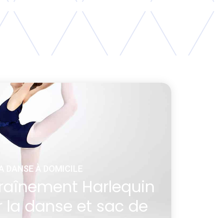
A DANSE À DOMICILE
traînement Harlequin
 la danse et sac de