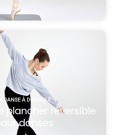
t Harlequin Studio pour la danse de 1,5 m
 a été conçu pour donner aux danseurs la
er à la maison.
arlequin Studio pour la danse et sac de transport
A DANSE À DOMICILE
 plancher réversible
pour danses
s