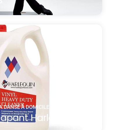
r réversible Harlequin a été conçu
danses percussives. Il garantit un son
de une très bonne résistance. Une
atiquer les claquettes et tout autre type
 chez vous !
éversible Harlequin pour danses percussives
A DANSE À DOMICILE
capant Harlequin