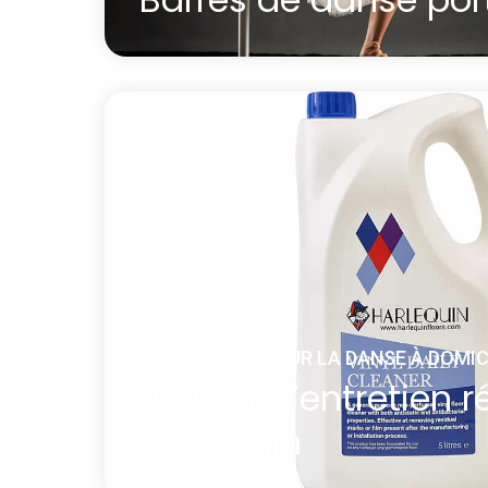
Entraînez-vous comme un danseur profess
de votre foyer grâce à la barre de danse 
En savoir plus
à propos Barres de danse portables
EQUIPEMENT POUR LA DANSE À DOMIC
Produit d’entretien r
Harlequin