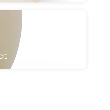
oncentré décapant conçu pour un
r de votre tapis de danse et pour
s de poussière, lotions corporelles, gels
époser une fine pellicule et provoquer la
s de danse. Ce produit a été
our l'entretien des tapis de danse
at
equin
nt à peine lorsque posées sur les tapis