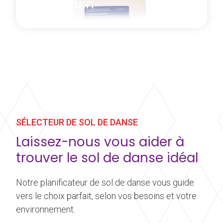
Harlequin
Produit d'entretien concentré décapant conçu pour
un nettoyage en profondeur de votre tapis de
danse et pour enlever tous les résidus de
poussière, lotions corporelles, gels coiffants qui
SÉLECTEUR DE SOL DE DANSE
peuvent déposer une fine pellicule et provoquer la
glissance de votre tapis de danse. Ce produit a été
Laissez-nous vous aider à
spécifiquement conçu pour l'entretien des tapis de
trouver le sol de danse idéal
danse Harlequin.
En savoir plus
à propos Produit décapant Harlequin
Notre planificateur de sol de danse vous guide
vers le choix parfait, selon vos besoins et votre
environnement.