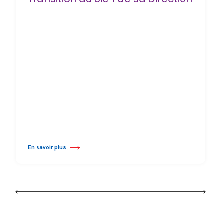
En savoir plus
à propos Harlequin Floors Annonce une Transition au Sien de sa Direc