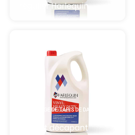
régulier Harlequin
Polyvalent et non parfumé, le produit d'entretien
régulier Harlequin possède des propriétés
antistatiques et antibactériennes. Nous
recommandons de nettoyer votre tapis avant la
première utilisation, afin d'enlever toute marque ou
résidu de fabrication.
En savoir plus
à propos Produit d’entretien régulier Harlequin
NETTOYAGE DE TAPIS DE DANSE ET DE
SCÈNE
Produit décapant