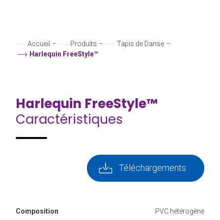
Accueil
–
Produits
–
Tapis de Danse
–
Harlequin FreeStyle™
Harlequin FreeStyle™
Caractéristiques
Téléchargements
Composition
PVC hétérogène