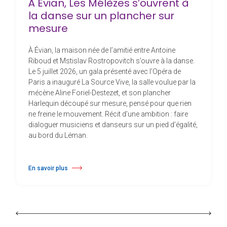
À Évian, Les Mélèzes s’ouvrent à
la danse sur un plancher sur
mesure
À Évian, la maison née de l’amitié entre Antoine
Riboud et Mstislav Rostropovitch s’ouvre à la danse.
Le 5 juillet 2026, un gala présenté avec l’Opéra de
Paris a inauguré La Source Vive, la salle voulue par la
mécène Aline Foriel-Destezet, et son plancher
Harlequin découpé sur mesure, pensé pour que rien
ne freine le mouvement. Récit d’une ambition : faire
dialoguer musiciens et danseurs sur un pied d’égalité,
au bord du Léman.
En savoir plus
à propos À Évian, Les Mélèzes s’ouvrent à la danse sur un plancher s