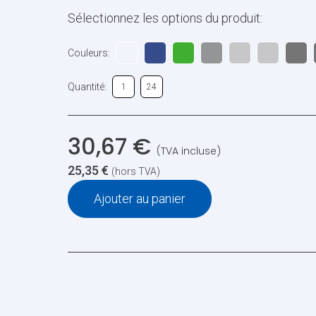
Sélectionnez les options du produit:
Couleurs:
Quantité:
1
24
30,67
€
(TVA incluse)
25,35
€
(hors TVA)
Ajouter au panier