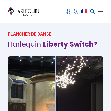
Aller au contenu
PLANCHER DE DANSE
Harlequin
Liberty Switch®