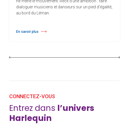
ne freine le mouvement. Récit d’une ambition : faire
dialoguer musiciens et danseurs sur un pied d’égalité,
au bord du Léman.
En savoir plus
à propos À Évian, Les Mélèzes s’ouvrent à la danse sur un plancher s
CONNECTEZ-VOUS
Entrez dans
l’univers
Harlequin