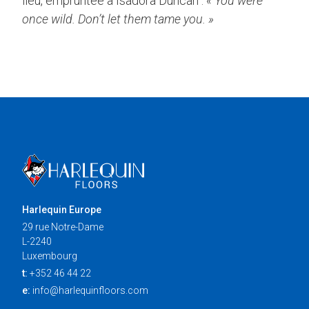
lieu, empruntée à Isadora Duncan :
« You were
once wild. Don’t let them tame you. »
Harlequin Europe
29 rue Notre-Dame
L-2240
Luxembourg
t:
+352 46 44 22
e:
info@harlequinfloors.com