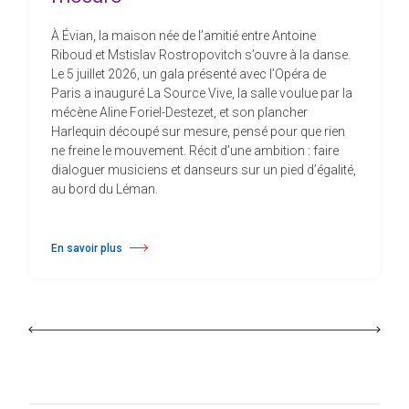
À Évian, la maison née de l’amitié entre Antoine
Riboud et Mstislav Rostropovitch s’ouvre à la danse.
Le 5 juillet 2026, un gala présenté avec l’Opéra de
Paris a inauguré La Source Vive, la salle voulue par la
mécène Aline Foriel-Destezet, et son plancher
Harlequin découpé sur mesure, pensé pour que rien
ne freine le mouvement. Récit d’une ambition : faire
dialoguer musiciens et danseurs sur un pied d’égalité,
au bord du Léman.
En savoir plus
à propos À Évian, Les Mélèzes s’ouvrent à la danse sur un plancher s