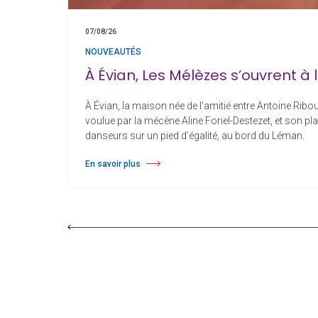
07/08/26
NOUVEAUTÉS
À Évian, Les Mélèzes s’ouvrent à
À Évian, la maison née de l’amitié entre Antoine Ribou
voulue par la mécène Aline Foriel-Destezet, et son p
danseurs sur un pied d’égalité, au bord du Léman.
En savoir plus
à propos À Évian, Les Mélèzes s’ouvrent à la danse sur un