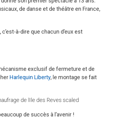
a donné son premier spectacle à 13 ans.
usicaux, de danse et de théâtre en France,
, c’est-à-dire que chacun d’eux est
on mécanisme exclusif de fermeture et de
ncher
Harlequin Liberty
, le montage se fait
beaucoup de succès à l’avenir !