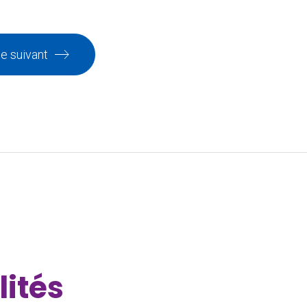
le suivant
lités