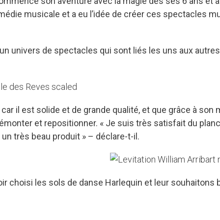
 a commencé son aventure avec la magie dès ses 6 ans et 
 comédie musicale et a eu l’idée de créer ces spectacles m
un univers de spectacles qui sont liés les uns aux autres
y car il est solide et de grande qualité, et que grâce à s
à démonter et repositionner. « Je suis très satisfait du pla
un très beau produit » – déclare-t-il.
r choisi les sols de danse Harlequin et leur souhaitons 