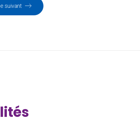
le suivant
lités