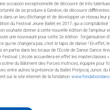
ne occasion exceptionnelle de découvrir de très talentueux 
opportunité de se produire à Genève, de découvrir diﬀérent
ns dans un lieu d’échange et de développer un réseau leur 
dition du Festival Jeune Ballet en 2017, qui a comptabilis
ion souhaite donner à cette nouvelle édition de l’ampleur 
joute une nouveauté pour cette 2e édition : l’organisation 
e qui ne changera pas, c’est le tapis de danse ! En effet, l
urs en partie dans les locaux de l’Ecole de Danse Dance Are
 Festival. L’école accueillera en effet les masterclasses « 
la scène du Bâtiment des Forces motrices, équipée pour l’
ec entre autres la présence du Ballet Preljocaj Junior, du 
nt sur le site internet de la fondation:
www.fondationdanc