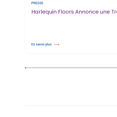
PRESSE
Harlequin Floors Annonce une Tra
En savoir plus
à propos Harlequin Floors Annonce une Transition au Sien 