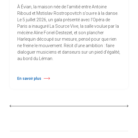
À Évian, la maison née de l’amitié entre Antoine
Riboud et Mstislav Rostropovitch s’ouvre à la danse.
Le 5 juillet 2026, un gala présenté avec l’Opéra de
Paris a inauguré La Source Vive, la salle voulue par la
mécène Aline Foriel-Destezet, et son plancher
Harlequin découpé sur mesure, pensé pour que rien
ne freine le mouvement. Récit d’une ambition : faire
dialoguer musiciens et danseurs sur un pied d’égalité,
au bord du Léman.
En savoir plus
à propos À Évian, Les Mélèzes s’ouvrent à la danse sur un plancher s