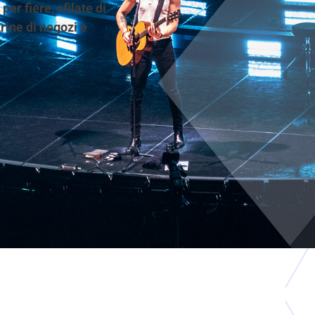
per fiere, sfilate di
trine di negozi e