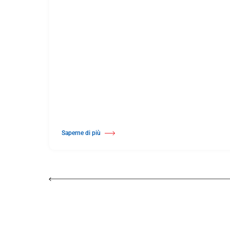
Saperne di più
Di Harlequin Hi-Shine™