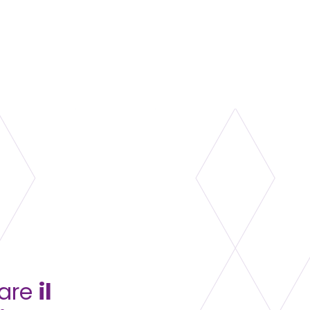
vare
il