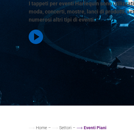
I tappeti per eventi Harlequin sono utilizzati 
moda, concerti, mostre, lanci di prodotti, ve
numerosi altri tipi di eventi.
Home
–
Settori
–
Eventi Piani