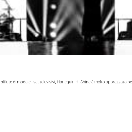
le sfilate di moda e i set televisivi, Harlequin Hi-Shine è molto apprezzato per