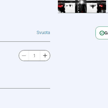
Svuota
G