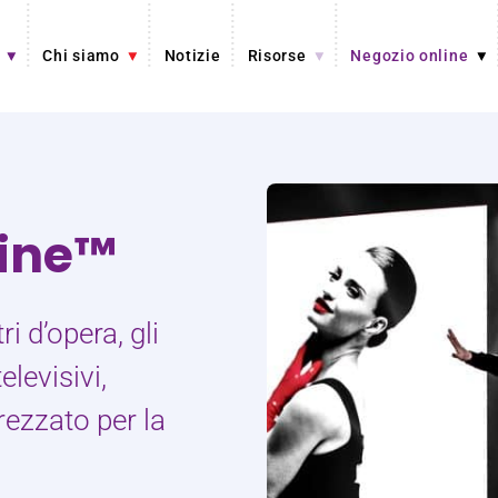
Chi siamo
Notizie
Risorse
Negozio online
hine™
ri d’opera, gli
elevisivi,
rezzato per la