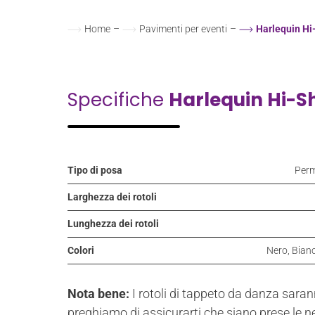
Home
–
Pavimenti per eventi
–
Harlequin Hi
Specifiche
Harlequin Hi-S
Tipo di posa
Perm
Larghezza dei rotoli
Lunghezza dei rotoli
Colori
Nero, Bianc
Nota bene:
I rotoli di tappeto da danza saran
preghiamo di assicurarti che siano prese le nec