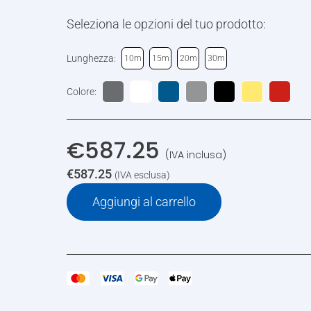
Seleziona le opzioni del tuo prodotto:
Lunghezza:
10m
15m
20m
30m
Colore:
€
587.25
(IVA inclusa)
€
587.25
(IVA esclusa)
Aggiungi al carrello