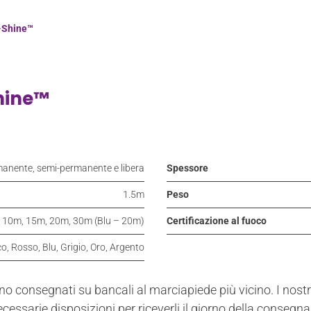
-Shine™
hine™
anente, semi-permanente e libera
Spessore
1.5m
Peso
10m, 15m, 20m, 30m (Blu – 20m)
Certificazione al fuoco
o, Rosso, Blu, Grigio, Oro, Argento
no consegnati su bancali al marciapiede più vicino. I nostri
essarie disposizioni per riceverli il giorno della consegna.