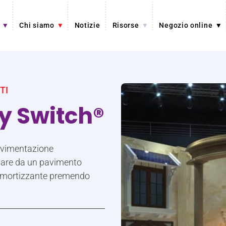
Chi siamo
Notizie
Risorse
Negozio online
TI
ty Switch®
avimentazione
ssare da un pavimento
ammortizzante premendo