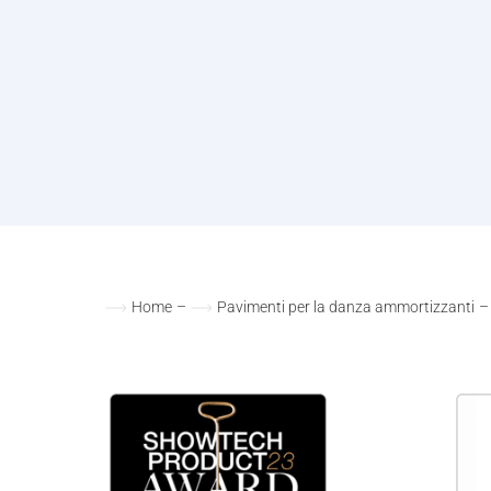
Home
–
Pavimenti per la danza ammortizzanti
–