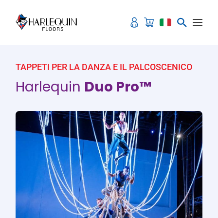
Vai al contenuto
TAPPETI PER LA DANZA E IL PALCOSCENICO
Harlequin
Duo Pro™