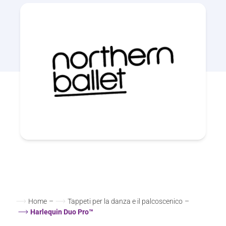
Home
–
Tappeti per la danza e il palcoscenico
–
Harlequin Duo Pro™