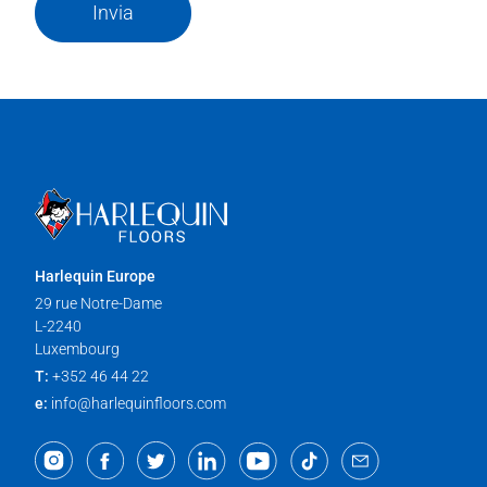
Invia
Harlequin Europe
29 rue Notre-Dame
L-2240
Luxembourg
T:
+352 46 44 22
e:
info@harlequinfloors.com