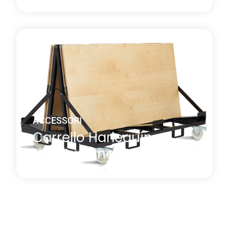
Il sistema di pannelli per pavimenti ammortizzati
Harlequin Liberty è dotato di una gamma di
accessori che completano il pavimento sia dal
punto di vista pratico che estetico.
Saperne di più
Di Pannelli Harlequin Liberty
ACCESSORI
Carrello Harlequin
Liberty Panel
Il carrello per pannelli Harlequin Liberty consente di