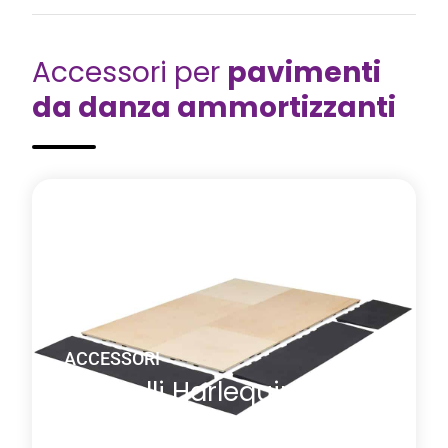
Saperne di più
Di Stage System
Accessori per
pavimenti
da danza ammortizzanti
ACCESSORI
Pannelli Harlequin
Liberty