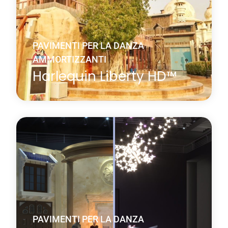
Saperne di più
Di Harlequin Liberty™
PAVIMENTI PER LA DANZA
AMMORTIZZANTI
Harlequin Liberty HD™
Harlequin Liberty HD è la versione avanzata del
nostro celebre pavimento per la danza Harlequin
Liberty, progettato per sopportare condizioni di
utilizzo più esigenti.
Saperne di più
Di Harlequin Liberty HD™
PAVIMENTI PER LA DANZA