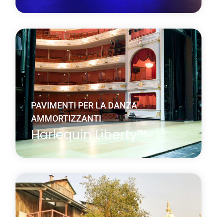
Harlequin Flexity è un sistema di pavimento per la
danza facile da installare per posa permanente o
semi-permanente.
Saperne di più
Di Harlequin Flexity™
PAVIMENTI PER LA DANZA
AMMORTIZZANTI
Harlequin Liberty™
Harlequin Liberty è un sistema di pavimento da
danza ammortizzante modulare composto da
pannelli in multistrato di betulla.