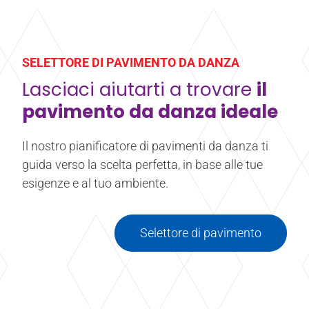
riporre in modo sicuro e di movimentare facilmente i
pannelli per pavimenti ammortizzati Harlequin
Liberty, i profili di finitura e le rampe.
SELETTORE DI PAVIMENTO DA DANZA
Saperne di più
Di Carrello Harlequin Liberty Panel
Lasciaci aiutarti a trovare
il
pavimento da danza ideale
Il nostro pianificatore di pavimenti da danza ti
guida verso la scelta perfetta, in base alle tue
esigenze e al tuo ambiente.
Selettore di pavimento