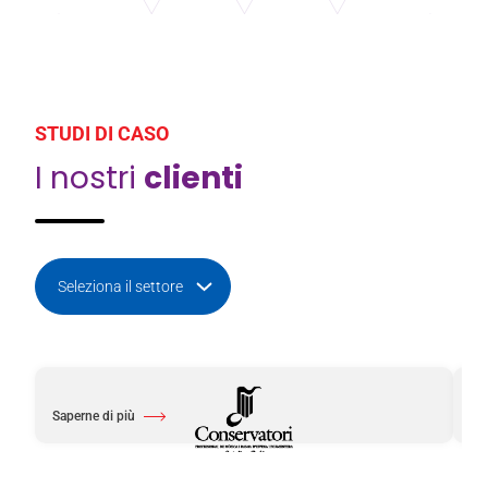
STUDI DI CASO
I nostri
clienti
Saperne di più
Sa
Di Professional Conservatory of Music and Dance of Ibiza and Formentera
Di 