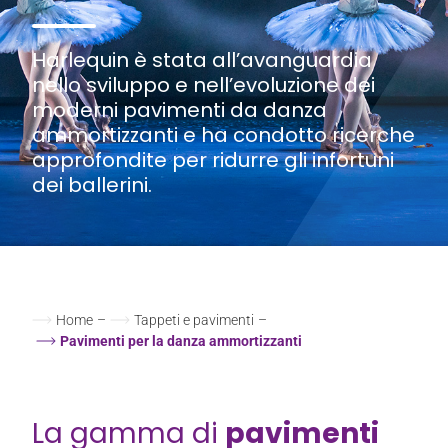
Harlequin è stata all’avanguardia
nello sviluppo e nell’evoluzione dei
moderni pavimenti da danza
ammortizzanti e ha condotto ricerche
approfondite per ridurre gli infortuni
dei ballerini.
Home
–
Tappeti e pavimenti
–
Pavimenti per la danza ammortizzanti
La gamma di
pavimenti