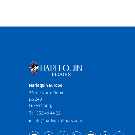
Harlequin Europe
29 rue Notre-Dame
L-2240
Luxembourg
T:
+352 46 44 22
e:
info@harlequinfloors.com