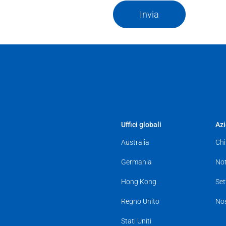
Invia
Uffici globali
Az
Australia
Chi
Germania
Not
Hong Kong
Set
Regno Unito
Nos
Stati Uniti