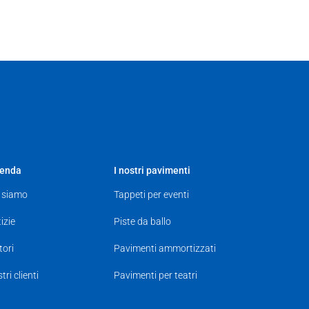
ienda
I nostri pavimenti
 siamo
Tappeti per eventi
izie
Piste da ballo
tori
Pavimenti ammortizzati
tri clienti
Pavimenti per teatri