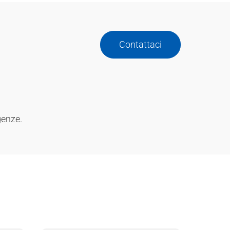
Contattaci
genze.