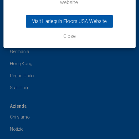
website.
Visit Harlequin Floors USA Website
Uffici globali
Close
Australia
Germania
Hong Kong
Regno Unito
Stati Uniti
Azienda
Chi siamo
Notizie