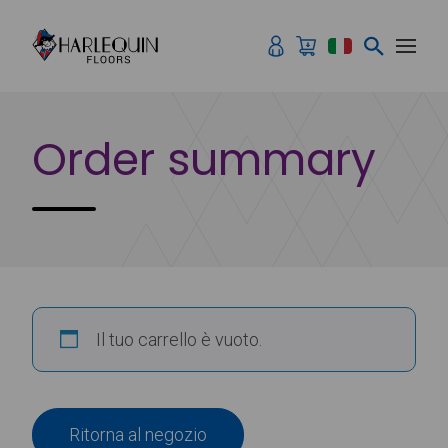
Vai al contenuto
Order summary
Il tuo carrello è vuoto.
Ritorna al negozio