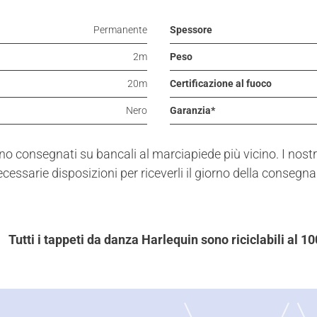
Permanente
Spessore
2m
Peso
20m
Certificazione al fuoco
Nero
Garanzia*
no consegnati su bancali al marciapiede più vicino. I nostri
essarie disposizioni per riceverli il giorno della consegna.
Tutti i tappeti da danza Harlequin sono riciclabili al 1