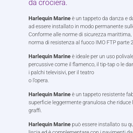
da crociera.
Harlequin Marine
è un tappeto da danza e d
ad essere installato in modo permanente sulle
Conforme alle norme di sicurezza marittima, 
norma di resistenza al fuoco IMO FTP parte 2
Harlequin Marine
è ideale per un uso polival
percussive come il flamenco, il tip-tap o le dan
i palchi televisivi, per il teatro
o l’opera.
Harlequin Marine
è un tappeto resistente fa
superficie leggermente granulosa che riduce le
graffi.
Harlequin Marine
può essere installato su qu
liscia ed è complementare con i pavimenti da