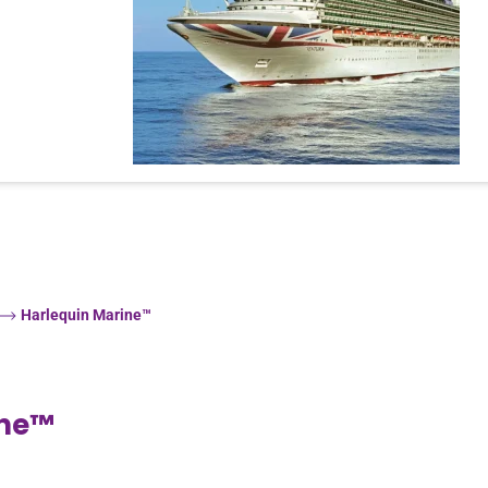
Harlequin Marine™
ine™