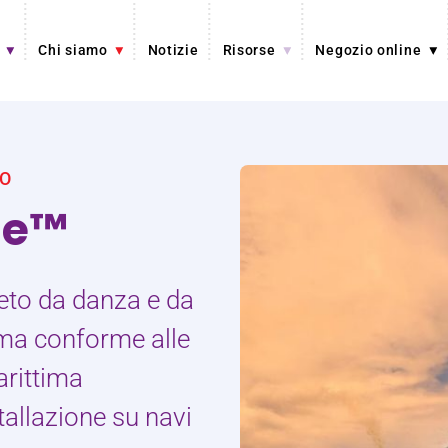
Chi siamo
Notizie
Risorse
Negozio online
CO
ne™
peto da danza e da
ma conforme alle
rittima
tallazione su navi