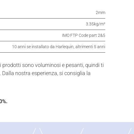
2mm
3.35kg/m²
IMO FTP Code part 2&5
10 anni se installato da Harlequin, altrimenti 5 anni
 prodotti sono voluminosi e pesanti, quindi ti
 Dalla nostra esperienza, si consiglia la
00%.