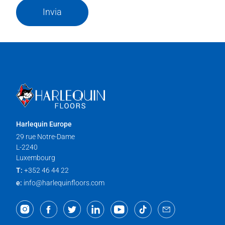
Invia
Harlequin Europe
29 rue Notre-Dame
L-2240
Luxembourg
T:
+352 46 44 22
e:
info@harlequinfloors.com