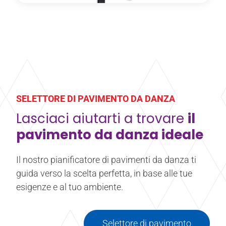
Le staffe a muro per la sbarra da balletto Harlequin
vengono fornite complete di viti e tasselli e possono
essere montate a qualsiasi altezza.
Saperne di più
Di Fissaggi murali
SELETTORE DI PAVIMENTO DA DANZA
Lasciaci aiutarti a trovare
il
pavimento da danza ideale
Il nostro pianificatore di pavimenti da danza ti
guida verso la scelta perfetta, in base alle tue
esigenze e al tuo ambiente.
Selettore di pavimento