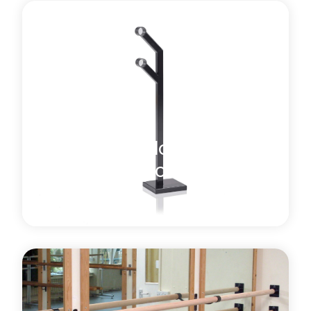
La sbarra da balletto portatile e autoportante di
qualità professionale di Harlequin è realizzata in
alluminio anodizzato con una finitura argentata
liscia. Disponibile anche con barra in legno massello
di faggio, è leggera ma al contempo molto stabile.
Saperne di più
Di Sbarra da danza mobile
SBARRE DA DANZA
Barre da ballo doppie
con fissaggio a
pavimento
Le staffe di montaggio a pavimento Harlequin,