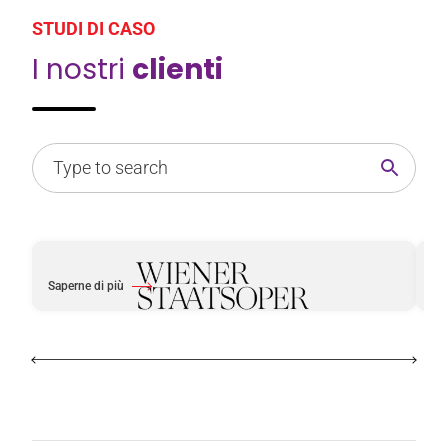
STUDI DI CASO
I nostri
clienti
Saperne di più
Sa
Di Vienna Opera House
Di 