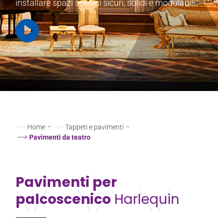
installare spazi scenici sicuri, solidi e modulabili.
Home
–
Tappeti e pavimenti
–
Pavimenti da teatro
Pavimenti per
palcoscenico
Harlequin