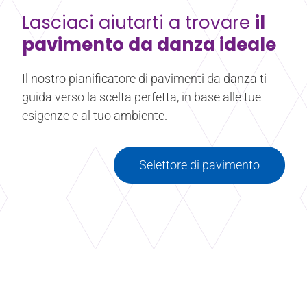
Lasciaci aiutarti a trovare
il
Saperne di più
Di Harlequin Rocksure™
pavimento da danza ideale
Il nostro pianificatore di pavimenti da danza ti
guida verso la scelta perfetta, in base alle tue
esigenze e al tuo ambiente.
Selettore di pavimento