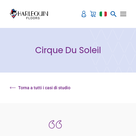
Vai al contenuto
Cirque Du Soleil
Torna a tutti i casi di studio