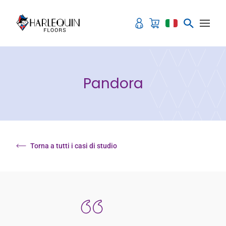
Vai al contenuto
Pandora
Torna a tutti i casi di studio