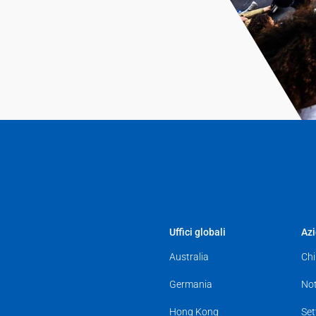
Uffici globali
Az
Australia
Chi
Germania
Not
Hong Kong
Set