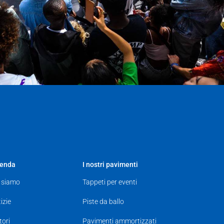
ienda
I nostri pavimenti
 siamo
Tappeti per eventi
izie
Piste da ballo
tori
Pavimenti ammortizzati