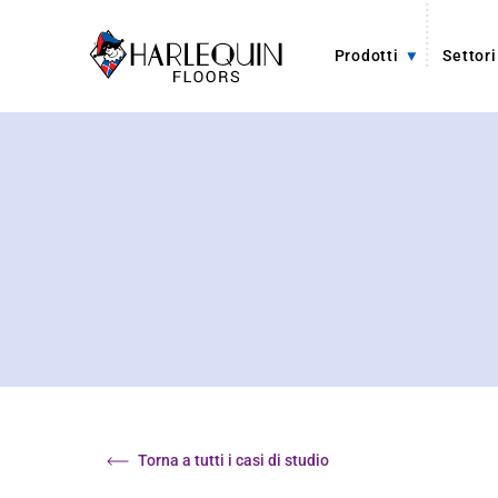
Vai al contenuto
Prodotti
Settori
Torna a tutti i casi di studio