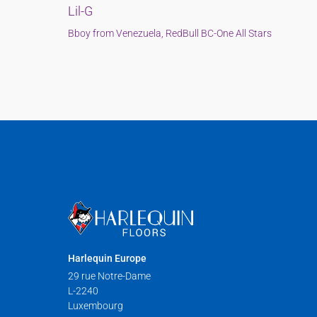
Lil-G
Bboy from Venezuela, RedBull BC-One All Stars
Harlequin Europe
29 rue Notre-Dame
L-2240
Luxembourg