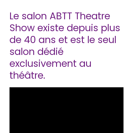
Le salon ABTT Theatre
Show existe depuis plus
de 40 ans et est le seul
salon dédié
exclusivement au
théâtre.