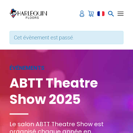
Aller au contenu
Cet évènement est passé.
ÉVÉNEMENTS
ABTT Theatre
Show 2025
Le salon ABTT Theatre Show est
organisé chaque année en