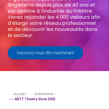
Angleterre depuis plus de 40 ans et
est destine à l’industrie du théâtre.
Venez rejoinder les 4.000 visiteurs afin
d’élargir votre réseau professionnel
et de découvrir les nouveautés dans
le secteur.
Inscrivez-vous dès maintenant
Accueil
–
Évènements
–
ABTT Theatre Show 2025