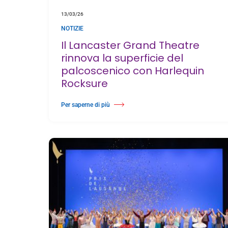
13/03/26
NOTIZIE
Il Lancaster Grand Theatre
rinnova la superficie del
palcoscenico con Harlequin
Rocksure
Per saperne di più
Di Il Lancaster Grand Theatre rinnova la superficie del palco