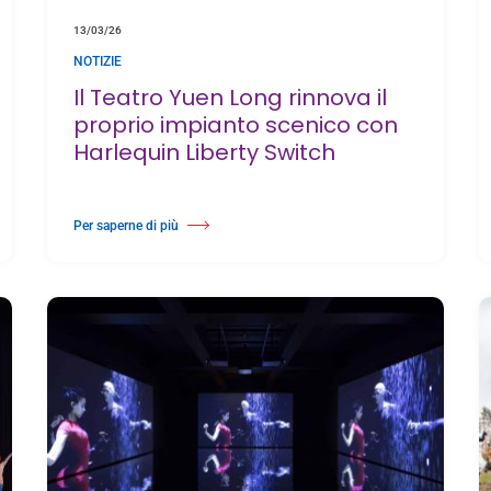
13/03/26
NOTIZIE
Il Teatro Yuen Long rinnova il
proprio impianto scenico con
Harlequin Liberty Switch
Per saperne di più
scenico con Harlequin Rocksure
Di Il Teatro Yuen Long rinnova il proprio impianto scenico con Harlequin