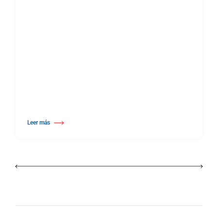
Leer más
about 25º Certamen Internacional de Coreografía Burgos & NuevaYork