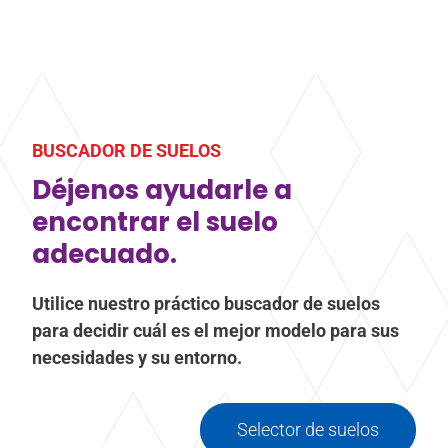
El producto decapante se utiliza para realizar una
limpieza profunda de su tapiz de danza o de
escenario, con el fin de que recupere sus cualidades
de origen, idealmente una o dos veces al año como
BUSCADOR DE SUELOS
máximo.
Déjenos ayudarle a
Más información
about Limpiador de vinilo a fondo
encontrar el suelo
adecuado.
Utilice nuestro práctico buscador de suelos
para decidir cuál es el mejor modelo para sus
necesidades y su entorno.
Selector de suelos