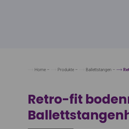
Home
–
Produkte
–
Ballettstangen
–
Re
Retro-fit bode
Ballettstangen