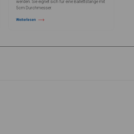
werden. Sie eignet sich für eine Ballettstange mit
5cm Durchmesser.
Weiterlesen
über Ballettstangenhalterung