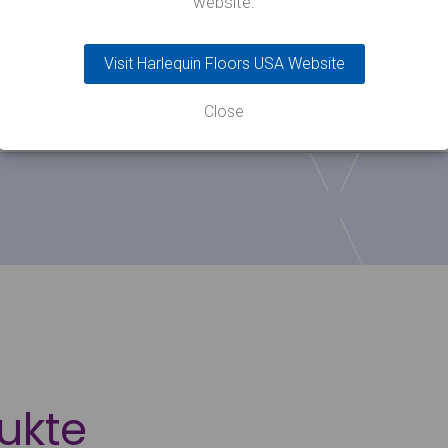
website.
Visit Harlequin Floors USA Website
Close
oausstattung
ukte