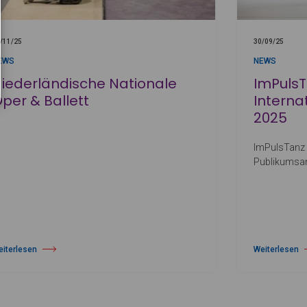
/11/25
30/09/25
EWS
NEWS
iederländische Nationale
ImPulsT
per & Ballett
Interna
2025
ImPulsTanz 
Publikumsan
eiterlesen
Weiterlesen
er Niederländische Nationale Oper & Ballett
über ImPulsTa