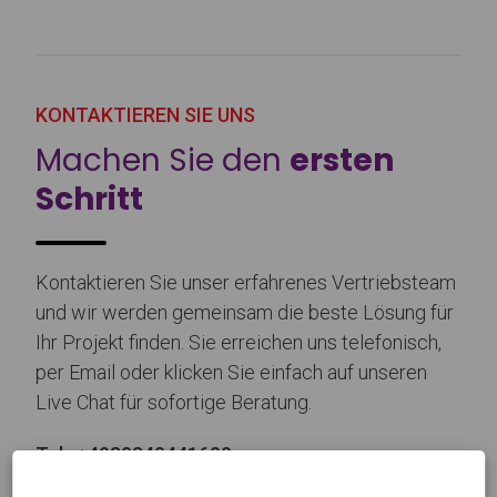
KONTAKTIEREN SIE UNS
Machen Sie den
ersten
Schritt
Kontaktieren Sie unser erfahrenes Vertriebsteam
und wir werden gemeinsam die beste Lösung für
Ihr Projekt finden. Sie erreichen uns telefonisch,
per Email oder klicken Sie einfach auf unseren
Live Chat für sofortige Beratung.
Tel.:
+4930340441600