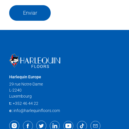
Enviar
Harlequin Europe
29 rue Notre-Dame
L-2240
Luxembourg
t:
+352 46 44 22
e:
info@harlequinfloors.com