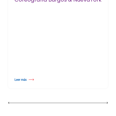
Leer más
about 25º Certamen Internacional de Coreografía Burgos & NuevaYork