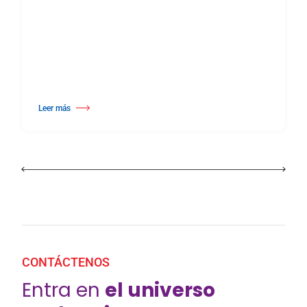
Leer más
about 25º Certamen Internacional de Coreografía Burgos & NuevaYork
CONTÁCTENOS
Entra en
el universo