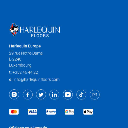
Harlequin Europe
29 rue Notre-Dame
L-2240
Luxembourg
t:
+352 46 44 22
e:
info@harlequinfloors.com
Oficinas en el mundo