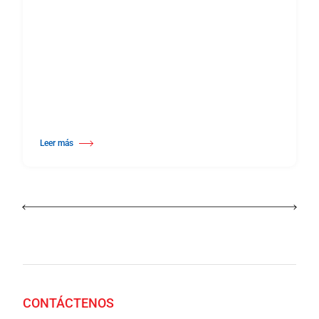
Leer más
about 25º Certamen Internacional de Coreografía Burgos & NuevaYork
CONTÁCTENOS