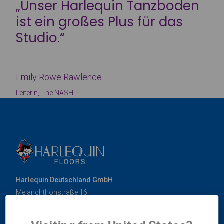
„Unser Harlequin Tanzboden
ist ein großes Plus für das
Studio.“
Emily Rowe Rawlence
Leiterin, The NASH
Harlequin Deutschland GmbH
Melanchthonstraße 16
10557 Berlin
Deutschland