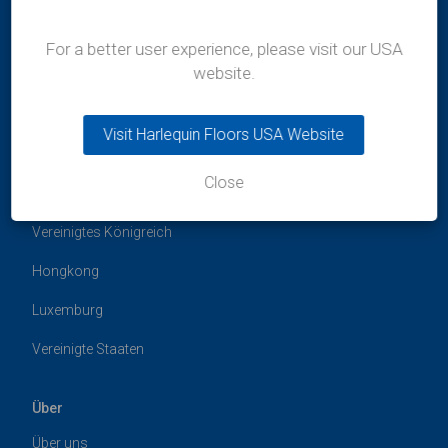
For a better user experience, please visit our USA
website.
Visit Harlequin Floors USA Website
Standorte
Close
Australien
Vereinigtes Königreich
Hongkong
Luxemburg
Vereinigte Staaten
Über
Über uns