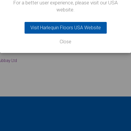
For a better user experience, please visit our USA
war von
website.
se!“
Visit Harlequin Floors USA Website
Close
ubbay Ltd