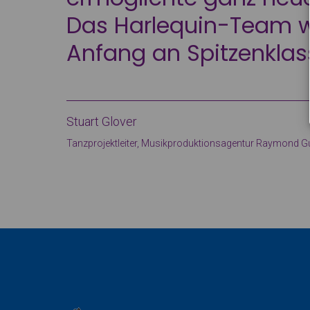
Das Harlequin-Team 
Anfang an Spitzenklas
Stuart Glover
Tanzprojektleiter, Musikproduktionsagentur Raymond G