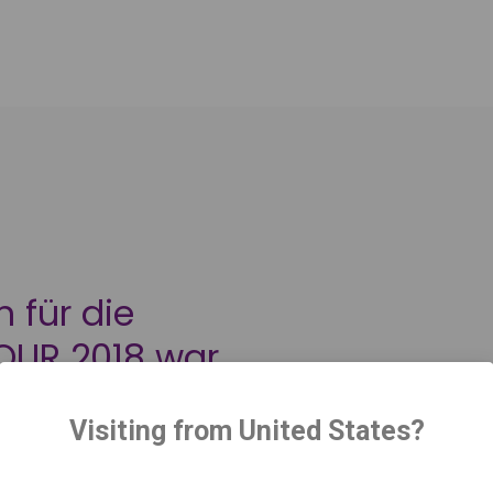
 für die
OUR 2018 war
eren Tänzern
Visiting from United States?
rund und
Lichteffekte.