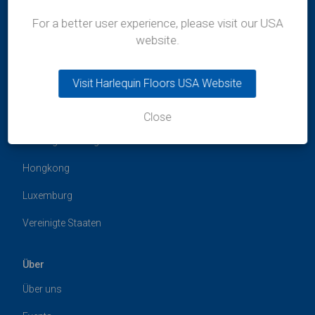
For a better user experience, please visit our USA
website.
Visit Harlequin Floors USA Website
Standorte
Australien
Close
Vereinigtes Königreich
Hongkong
Luxemburg
Vereinigte Staaten
Über
Über uns