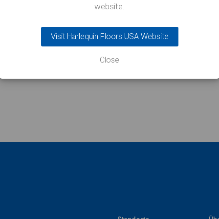
website.
ellen!“
Visit Harlequin Floors USA Website
Close