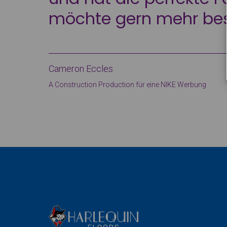
möchte gern mehr best
Cameron Eccles
A Construction Production für eine NIKE Werbung