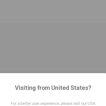
it Harlequin
Tanzteppich
Visiting from United States?
sich flach aus
arbe. Ich
For a better user experience, please visit our USA