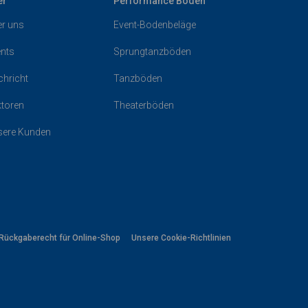
er
Performance Böden
r uns
Event-Bodenbeläge
nts
Sprungtanzböden
hricht
Tanzböden
toren
Theaterböden
sere Kunden
Rückgaberecht für Online-Shop
Unsere Cookie-Richtlinien