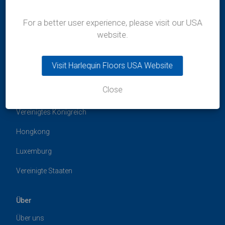
For a better user experience, please visit our USA
website.
Visit Harlequin Floors USA Website
Standorte
Close
Australien
Vereinigtes Königreich
Hongkong
Luxemburg
Vereinigte Staaten
Über
Über uns