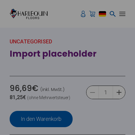
Zum Inhalt springen
UNCATEGORISED
Import placeholder
96,69
€
(inkl. MwSt.)
81,25
€
(ohne Mehrwertsteuer)
In den Warenkorb