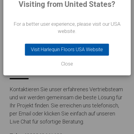
Visiting from United States?
For a better user experience, please visit our USA
website.
KONTAKTIEREN SIE UNS
Visit Harlequin Floors USA Website
Machen Sie den
ersten
Schritt
Close
Kontaktieren Sie unser erfahrenes Vertriebsteam
und wir werden gemeinsam die beste Lösung für
Ihr Projekt finden. Sie erreichen uns telefonisch,
per Email oder klicken Sie einfach auf unseren
Live Chat für sofortige Beratung.