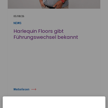
05/08/26
NEWS
Harlequin Floors gibt
Führungswechsel bekannt
Weiterlesen
über Harlequin Floors gibt Führungswechsel bekannt